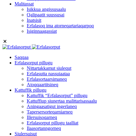
Malitassat
Isikkua angissusaalu
Qalipaatit suussusai
Inatsisit
Erfalasoq ima atorneqartariaqarpoq
Isiginnaagassiat
Saqqaa
Erfalasorput pillugu
Nittartakkamut siulequt
Erfalasutta nassuiaataa
Erfalasortaarsimaneq
Atoqqaartitsineq
Kattuffik pillugu
Kattuffik “Erfalasorput” pillugu
Kattuffiup siunertaa malittarisassaalu
Aningaasatigut ingerlaneq
Tapersersorteqarniarneq
Illersuisoqarneq
Erfalasorput pillugu taalliat
Ilaasortanngorneq
Siulersuisut