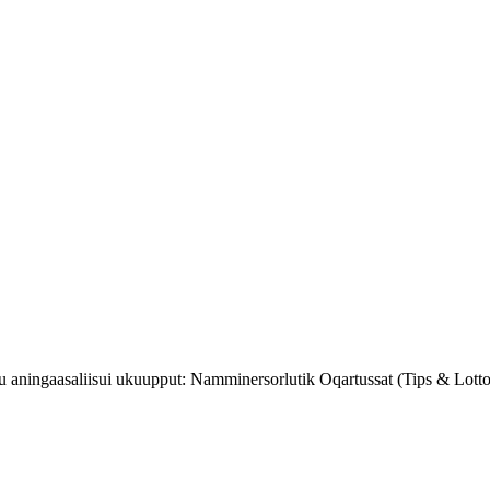
nullu aningaasaliisui ukuupput: Namminersorlutik Oqartussat (Tips & L