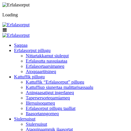
Loading
Saqqaa
Erfalasorput pillugu
Nittartakkamut siulequt
Erfalasutta nassuiaataa
Erfalasortaarsimaneq
Atoqqaartitsineq
Kattuffik pillugu
Kattuffik “Erfalasorput” pillugu
Kattuffiup siunertaa malittarisassaalu
Aningaasatigut ingerlaneq
Tapersersorteqarniarneq
Illersuisoqarneq
Erfalasorput pillugu taalliat
Ilaasortanngorneq
Siulersuisut
Siulersuisut
Ataqqinaammik ilaasortat