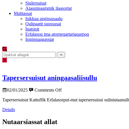
Siulersuisut
Ataqqinaammik ilaasortat
Malitassat
Isikkua angissusaalu
Qalipaatit suussusai
Inatsisit
Erfalasoq ima atorneqartariaqarpoq
Isiginnaagassiat
Tapersersuisut aningaasaliisullu
02/01/2025
Comments Off
Tapersersuisut Kattuffik Erfalasorput-mut tapersersuisui suliniutaa
Details
Nutaarsiassat allat