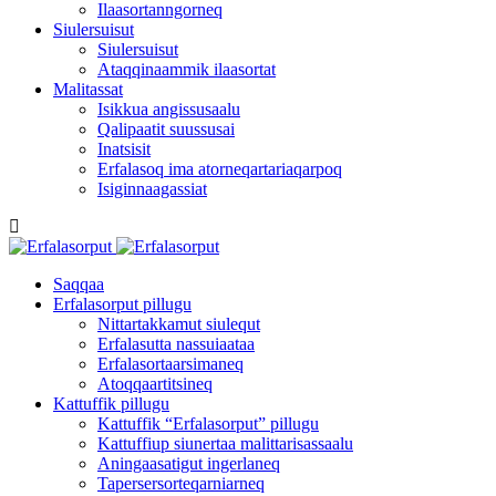
Ilaasortanngorneq
Siulersuisut
Siulersuisut
Ataqqinaammik ilaasortat
Malitassat
Isikkua angissusaalu
Qalipaatit suussusai
Inatsisit
Erfalasoq ima atorneqartariaqarpoq
Isiginnaagassiat
Saqqaa
Erfalasorput pillugu
Nittartakkamut siulequt
Erfalasutta nassuiaataa
Erfalasortaarsimaneq
Atoqqaartitsineq
Kattuffik pillugu
Kattuffik “Erfalasorput” pillugu
Kattuffiup siunertaa malittarisassaalu
Aningaasatigut ingerlaneq
Tapersersorteqarniarneq