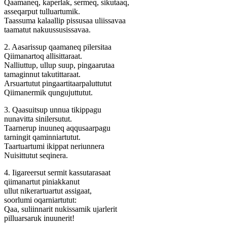
Qaamaneq, kaperlak, sermeq, sikutaaq,
asseqarput tulluartumik.
Taassuma kalaallip pissusaa uliissavaa
taamatut nakuussusissavaa.
2. Aasarissup qaamaneq pilersitaa
Qiimanartoq allisittaraat.
Nalliuttup, ullup suup, pingaarutaa
tamaginnut takutittaraat.
Arsuartutut pingaartitaarpaluttutut
Qiimanermik qungujuttutut.
3. Qaasuitsup unnua tikippagu
nunavitta sinilersutut.
Taarnerup inuuneq aqqusaarpagu
tarningit qaminniartutut.
Taartuartumi ikippat neriunnera
Nuisittutut seqinera.
4. Iigareersut sermit kassutarasaat
qiimanartut piniakkanut
ullut nikerartuartut assigaat,
soorlumi oqarniartutut:
Qaa, suliinnarit nukissamik ujarlerit
pilluarsaruk inuunerit!