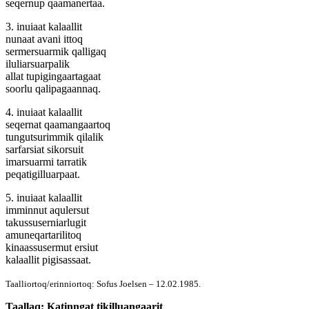
seqernup qaamanertaa.
3. inuiaat kalaallit
nunaat avani ittoq
sermersuarmik qalligaq
iluliarsuarpalik
allat tupigingaartagaat
soorlu qalipagaannaq.
4. inuiaat kalaallit
seqernat qaamangaartoq
tungutsurimmik qilalik
sarfarsiat sikorsuit
imarsuarmi tarratik
peqatigilluarpaat.
5. inuiaat kalaallit
imminnut aqulersut
takussuserniarlugit
amuneqartarilitoq
kinaassusermut ersiut
kalaallit pigisassaat.
Taalliortoq/erinniortoq: Sofus Joelsen – 12.02.1985.
Taallaq: Katinngat tikilluangaarit