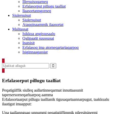
Illersuisoqarneq
Erfalasorput pillugu taalliat
Ilaasortanngorneq
Siulersuisut
Siulersuisut
Ataqqinaammik ilaasortat
Malitassat
Isikkua angissusaalu
Qalipaatit suussusai
Inatsisit
Erfalasoq ima atorneqartariaqarpoq
Isiginnaagassiat
Erfalasorput pillugu taalliat
Peqatigiiffik siulleq aallartinneqarmat innuttaasunit
tapersersorneqarluarpoq aamma
Erfalasortaarput pillugu taallianik tigusaqartaannarpugut, taakkualu
ilaatigut imaapput:
Una taallannguaq unnummi peqatigiiffimmik pilersitsinermi