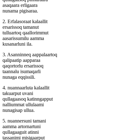
asaqaara erligaara
nunama pigisaraa.
2. Erfalasoraat kalaallit
ersarissoq tamanut
tulluartoq qaallorimmut
aasarissumilu aamma
kusanarluni ila.
3. Asanninneq aappalaartoq
qalipaatip aapparaa
qaqortorlu ersarissoq
taannalu isumaqarli
nunaga eqqissili.
4. nuannaarluta kalaallit
takuarput uvani
qullagaasoq katinngapput
nalliummat ullulaami
nunagisap ullua.
5. nuannersuni tamani
aamma artornartuni
qullagaaguit atinni
tassanimi misigaarput