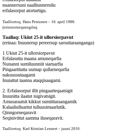
nuannersuni naalliunnernilu
erfalasorput atortartigu.
Taalliortoq: Hans Petrussen – 16. april 1988.
(erinniorneqanngilaq
Taallaq: Ukiut 25-it ullorsiorpavut
(erinaa: Inuunerup pereersup sarsuttaraanganga)
1 Ukiut 25-it ullorsiorpavut
Erfalasutta maana amuneqarfia
Nunanni sumiluunniit siaruarfia
Pingaartitatta uumap qullarneqarfia
nakuussutaagami
Inuiattut taanna ataqqisaagami.
2. Erfalasorput illit pingaarteqaatsigit
Inuunitta ilaatut isigivatsigit.
Amusaraatsit kikkut sumiittaraangamik
Kalaaliulluartut tulluusimaarlutik.
Qinngorneqaravit
Seqinivittut aamma iluseqaravit.
Taalliortoq: Karl Kristian Lennert – juuni 2010.