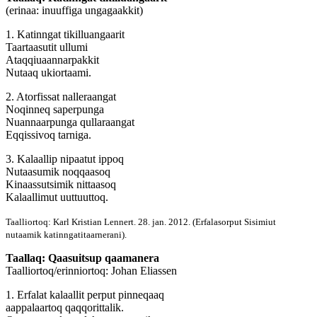
(erinaa: inuuffiga ungagaakkit)
1. Katinngat tikilluangaarit
Taartaasutit ullumi
Ataqqiuaannarpakkit
Nutaaq ukiortaami.
2. Atorfissat nalleraangat
Noqinneq saperpunga
Nuannaarpunga qullaraangat
Eqqissivoq tarniga.
3. Kalaallip nipaatut ippoq
Nutaasumik noqqaasoq
Kinaassutsimik nittaasoq
Kalaallimut uuttuuttoq.
Taalliortoq: Karl Kristian Lennert. 28. jan. 2012. (Erfalasorput Sisimiut
nutaamik katinngatitaarnerani).
Taallaq: Qaasuitsup qaamanera
Taalliortoq/erinniortoq: Johan Eliassen
1. Erfalat kalaallit perput pinneqaaq
aappalaartoq qaqqorittalik.