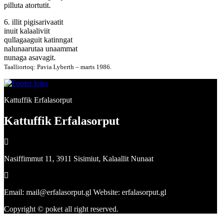
pilluta atortutit.
6. illit pigisarivaatit
inuit kalaaliviit
qullagaaguit katinngat
nalunaarutaa unaammat
nunaga asavagit.
Taalliortoq: Pavia Lyberth – marts 1986.
Kattuffik Erfalasorput
Kattuffik Erfalasorput
Nasiffimmut 11, 3911 Sisimiut, Kalaallit Nunaat
Email: mail@erfalasorput.gl Website: erfalasorput.gl
Copyright © poket all right reserved.