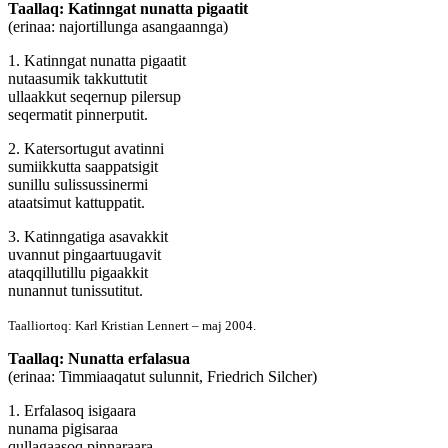
Taallaq: Katinngat nunatta pigaatit
(erinaa: najortillunga asangaannga)
1. Katinngat nunatta pigaatit
nutaasumik takkuttutit
ullaakkut seqernup pilersup
seqermatit pinnerputit.
2. Katersortugut avatinni
sumiikkutta saappatsigit
sunillu sulissussinermi
ataatsimut kattuppatit.
3. Katinngatiga asavakkit
uvannut pingaartuugavit
ataqqillutillu pigaakkit
nunannut tunissutitut.
Taalliortoq: Karl Kristian Lennert – maj 2004.
Taallaq: Nunatta erfalasua
(erinaa: Timmiaaqatut sulunnit, Friedrich Silcher)
1. Erfalasoq isigaara
nunama pigisaraa
qullagaasoq pinnaraara