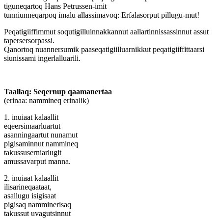
tiguneqartoq Hans Petrussen-imit
tunniunneqarpoq imalu allassimavoq: Erfalasorput pillugu-mut!
Peqatigiiffimmut soqutigilluinnakkannut aallartinnissassinnut assut
tapersersorpassi.
Qanortoq nuannersumik paaseqatigiilluarnikkut peqatigiiffittaarsi
siunissami ingerlalluarili.
Taallaq: Seqernup qaamanertaa
(erinaa: nammineq erinalik)
1. inuiaat kalaallit
eqeersimaarluartut
asanningaartut nunamut
pigisaminnut nammineq
takussuserniarlugit
amussavarput manna.
2. inuiaat kalaallit
ilisarineqaataat,
asallugu isigisaat
pigisaq namminerisaq
takussut uvagutsinnut