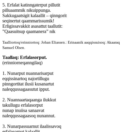
5. Erfalat katinngaterput pillutit
pilluaammik nikuippunga.
Sakkugaatsigit kalaallit – qinngorit
seqinertut qaammarissumik!
Erligissavakkit asasattut taallutit:
”Qaasuitsup qaamanera” nik
Taalliortoq/erinniortoq: Johan Eliassen.: Erinaanik aaqqissuisoq: Akaaraq
Samuel Olsen.
Taallaq: Erfalasorput.
(erinniorneqanngilaq)
1. Nunarput nuannarisarput
eqqissinartoq najortillugu
pinngortitat ilusii kusanartut
naleqqussagaasutut ipput.
2. Nuannaartaqaanga ilukkut
takullugu erfalasorput
nunap inuiisa sanaavat
naleqqussagaasoq nunannut.
3. Nunarpassuarnut ilaalissavoq
erfalasorput kalaallit