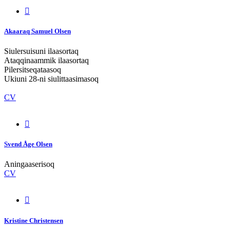
Akaaraq Samuel Olsen
Siulersuisuni ilaasortaq
Ataqqinaammik ilaasortaq
Pilersitseqataasoq
Ukiuni 28-ni siulittaasimasoq
CV
Svend Åge Olsen
Aningaaserisoq
CV
Kristine Christensen