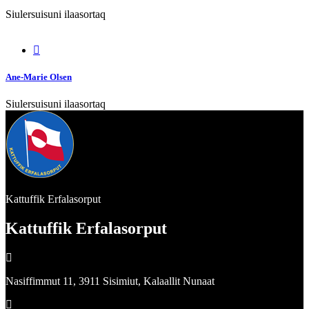
Siulersuisuni ilaasortaq
Ane-Marie Olsen
Siulersuisuni ilaasortaq
Kattuffik Erfalasorput
Kattuffik Erfalasorput
Nasiffimmut 11, 3911 Sisimiut, Kalaallit Nunaat