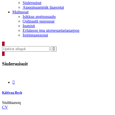
Siulersuisut
Ataqqinaammik ilaasortat
Malitassat
Isikkua angissusaalu
Qalipaatit suussusai
Inatsisit
Erfalasoq ima atorneqartariaqarpoq
Isiginnaagassiat
Siulersuisuit
Kâlêraq Bech
Siulittaasoq
CV