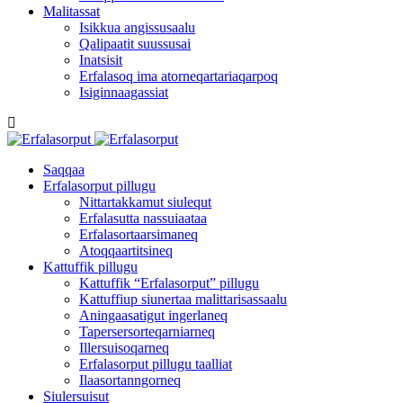
Malitassat
Isikkua angissusaalu
Qalipaatit suussusai
Inatsisit
Erfalasoq ima atorneqartariaqarpoq
Isiginnaagassiat
Saqqaa
Erfalasorput pillugu
Nittartakkamut siulequt
Erfalasutta nassuiaataa
Erfalasortaarsimaneq
Atoqqaartitsineq
Kattuffik pillugu
Kattuffik “Erfalasorput” pillugu
Kattuffiup siunertaa malittarisassaalu
Aningaasatigut ingerlaneq
Tapersersorteqarniarneq
Illersuisoqarneq
Erfalasorput pillugu taalliat
Ilaasortanngorneq
Siulersuisut