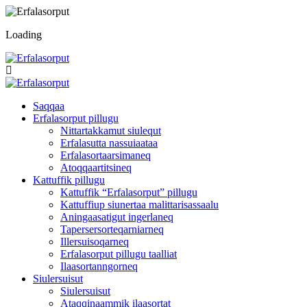
Loading
Saqqaa
Erfalasorput pillugu
Nittartakkamut siulequt
Erfalasutta nassuiaataa
Erfalasortaarsimaneq
Atoqqaartitsineq
Kattuffik pillugu
Kattuffik “Erfalasorput” pillugu
Kattuffiup siunertaa malittarisassaalu
Aningaasatigut ingerlaneq
Tapersersorteqarniarneq
Illersuisoqarneq
Erfalasorput pillugu taalliat
Ilaasortanngorneq
Siulersuisut
Siulersuisut
Ataqqinaammik ilaasortat