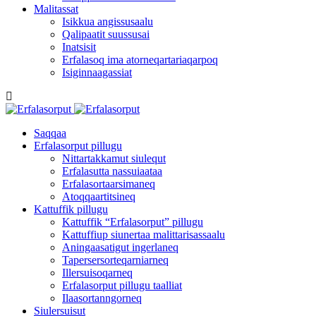
Malitassat
Isikkua angissusaalu
Qalipaatit suussusai
Inatsisit
Erfalasoq ima atorneqartariaqarpoq
Isiginnaagassiat
Saqqaa
Erfalasorput pillugu
Nittartakkamut siulequt
Erfalasutta nassuiaataa
Erfalasortaarsimaneq
Atoqqaartitsineq
Kattuffik pillugu
Kattuffik “Erfalasorput” pillugu
Kattuffiup siunertaa malittarisassaalu
Aningaasatigut ingerlaneq
Tapersersorteqarniarneq
Illersuisoqarneq
Erfalasorput pillugu taalliat
Ilaasortanngorneq
Siulersuisut