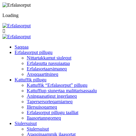
Loading
Saqqaa
Erfalasorput pillugu
Nittartakkamut siulequt
Erfalasutta nassuiaataa
Erfalasortaarsimaneq
Atoqqaartitsineq
Kattuffik pillugu
Kattuffik “Erfalasorput” pillugu
Kattuffiup siunertaa malittarisassaalu
Aningaasatigut ingerlaneq
Tapersersorteqarniarneq
Illersuisoqarneq
Erfalasorput pillugu taalliat
Ilaasortanngorneq
Siulersuisut
Siulersuisut
Ataqqinaammik ilaasortat