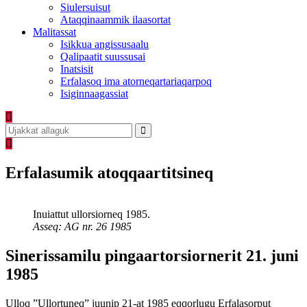
Siulersuisut
Ataqqinaammik ilaasortat
Malitassat
Isikkua angissusaalu
Qalipaatit suussusai
Inatsisit
Erfalasoq ima atorneqartariaqarpoq
Isiginnaagassiat
Erfalasumik atoqqaartitsineq
Inuiattut ullorsiorneq 1985.
Asseq: AG nr. 26 1985
Sinerissamilu pingaartorsiornerit 21. juni
1985
Ulloq ”Ullortuneq” juunip 21-at 1985 eqqorlugu Erfalasorput