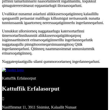
piffinni tamarluinnarni naasortaliinerit nigalilianillu, toqukkut
qimagutereersimasut eqqaaniarlugit ilioraasoqarluni.
Uvalikkut nunamut asiarluni aliikkusersoqatigiinneq kalaallillu
qangaanilli periaasiat malillugu killuutsigut nerisassanik nunatta
tunniussaanik igaartorneq nerersuaqatigiinnerlu ingerlanneqarluni.
Unnukkut ullorsiorneq naggataarlugu katersortarfinni
timersortarfinniluunniit aliikkusersoqatigiittoqarpoq
isiginnaartitsinerit erinarsoqatigiinnerillu ingerlanneqarlutik
naggataagullu pinngitsoorneqarsinnaanngitsoq Qitik
ingerlanneqarluni. Qitinneq naammassimmat unnussiummik
erinarsoqatigiinneq.
Naggaterpiaatigullu silami qummoroortarneq ingerlanneqarluni.
Kattuffik Erfalasorput
Kattuffik Erfalasorput
Nasiffimmut 11, 3911 Sisimiut, Kalaallit Nunaat