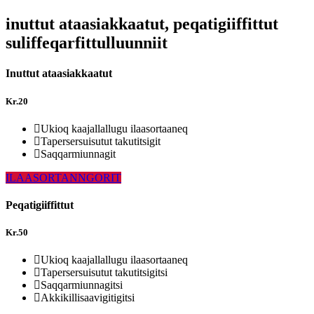
inuttut ataasiakkaatut, peqatigiiffittut
suliffeqarfittulluunniit
Inuttut ataasiakkaatut
Kr.
20
Ukioq kaajallallugu ilaasortaaneq
Tapersersuisutut takutitsigit
Saqqarmiunnagit
ILAASORTANNGORIT
Peqatigiiffittut
Kr.
50
Ukioq kaajallallugu ilaasortaaneq
Tapersersuisutut takutitsigitsi
Saqqarmiunnagitsi
Akkikillisaavigitigitsi