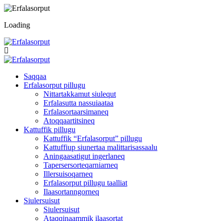
Loading
Saqqaa
Erfalasorput pillugu
Nittartakkamut siulequt
Erfalasutta nassuiaataa
Erfalasortaarsimaneq
Atoqqaartitsineq
Kattuffik pillugu
Kattuffik “Erfalasorput” pillugu
Kattuffiup siunertaa malittarisassaalu
Aningaasatigut ingerlaneq
Tapersersorteqarniarneq
Illersuisoqarneq
Erfalasorput pillugu taalliat
Ilaasortanngorneq
Siulersuisut
Siulersuisut
Ataqqinaammik ilaasortat