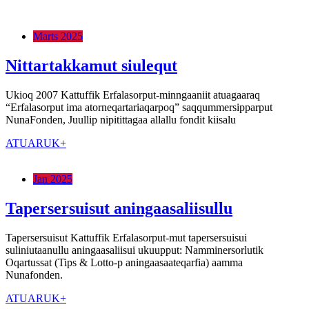
Marts 2025
Nittartakkamut siulequt
Ukioq 2007 Kattuffik Erfalasorput-minngaaniit atuagaaraq
“Erfalasorput ima atorneqartariaqarpoq” saqqummersipparput
NunaFonden, Juullip nipitittagaa allallu fondit kiisalu
ATUARUK+
Jan 2025
Tapersersuisut aningaasaliisullu
Tapersersuisut Kattuffik Erfalasorput-mut tapersersuisui
suliniutaanullu aningaasaliisui ukuupput: Namminersorlutik
Oqartussat (Tips & Lotto-p aningaasaateqarfia) aamma
Nunafonden.
ATUARUK+