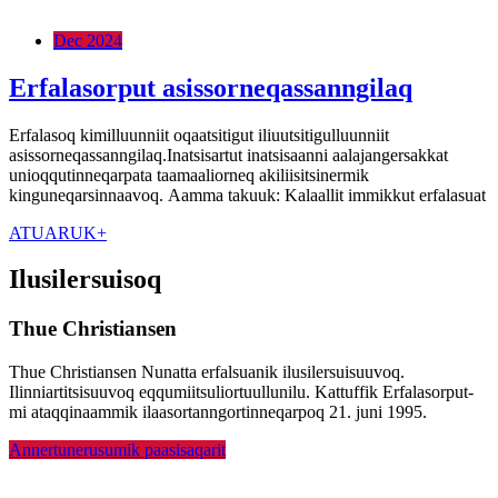
Dec 2024
Erfalasorput asissorneqassanngilaq
Erfalasoq kimilluunniit oqaatsitigut iliuutsitigulluunniit
asissorneqassanngilaq.Inatsisartut inatsisaanni aalajangersakkat
unioqqutinneqarpata taamaaliorneq akiliisitsinermik
kinguneqarsinnaavoq. Aamma takuuk: Kalaallit immikkut erfalasuat
ATUARUK+
Ilusilersuisoq
Thue Christiansen
Thue Christiansen Nunatta erfalsuanik ilusilersuisuuvoq.
Ilinniartitsisuuvoq eqqumiitsuliortuullunilu. Kattuffik Erfalasorput-
mi ataqqinaammik ilaasortanngortinneqarpoq 21. juni 1995.
Annertunerusumik paasisaqarit