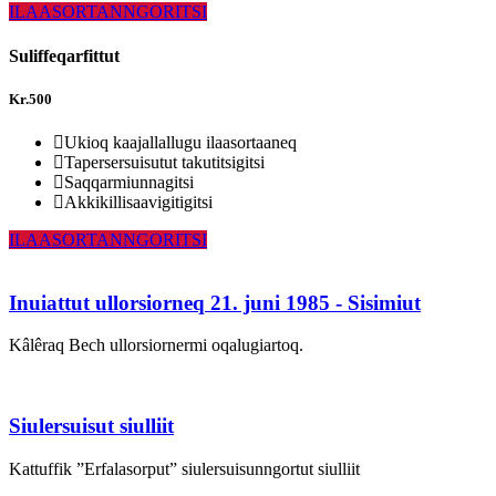
ILAASORTANNGORITSI
Suliffeqarfittut
Kr.
500
Ukioq kaajallallugu ilaasortaaneq
Tapersersuisutut takutitsigitsi
Saqqarmiunnagitsi
Akkikillisaavigitigitsi
ILAASORTANNGORITSI
Inuiattut ullorsiorneq 21. juni 1985 - Sisimiut
Kâlêraq Bech ullorsiornermi oqalugiartoq.
Siulersuisut siulliit
Kattuffik ”Erfalasorput” siulersuisunngortut siulliit