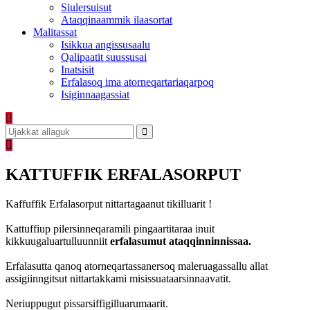
Siulersuisut
Ataqqinaammik ilaasortat
Malitassat
Isikkua angissusaalu
Qalipaatit suussusai
Inatsisit
Erfalasoq ima atorneqartariaqarpoq
Isiginnaagassiat
KATTUFFIK ERFALASORPUT
Kaffuffik Erfalasorput nittartagaanut tikilluarit !
Kattuffiup pilersinneqaramili pingaartitaraa inuit
kikkuugaluartulluunniit
erfalasumut ataqqinninnissaa.
Erfalasutta qanoq atorneqartassanersoq maleruagassallu allat
assigiinngitsut nittartakkami misissuataarsinnaavatit.
Neriuppugut pissarsiffigilluarumaarit.