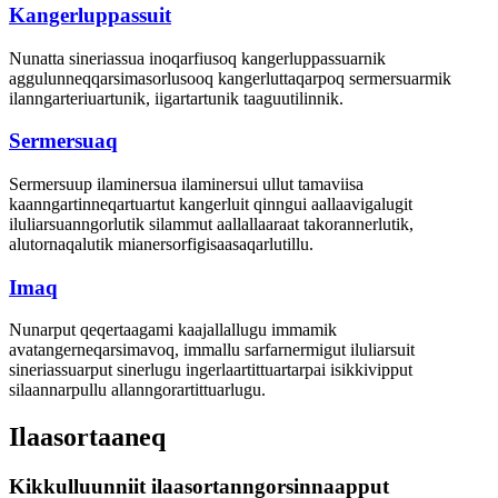
Kangerluppassuit
Nunatta sineriassua inoqarfiusoq kangerluppassuarnik
aggulunneqqarsimasorlusooq kangerluttaqarpoq sermersuarmik
ilanngarteriuartunik, iigartartunik taaguutilinnik.
Sermersuaq
Sermersuup ilaminersua ilaminersui ullut tamaviisa
kaanngartinneqartuartut kangerluit qinngui aallaavigalugit
iluliarsuanngorlutik silammut aallallaaraat takorannerlutik,
alutornaqalutik mianersorfigisaasaqarlutillu.
Imaq
Nunarput qeqertaagami kaajallallugu immamik
avatangerneqarsimavoq, immallu sarfarnermigut iluliarsuit
sineriassuarput sinerlugu ingerlaartittuartarpai isikkivipput
silaannarpullu allanngorartittuarlugu.
Ilaasortaaneq
Kikkulluunniit ilaasortanngorsinnaapput