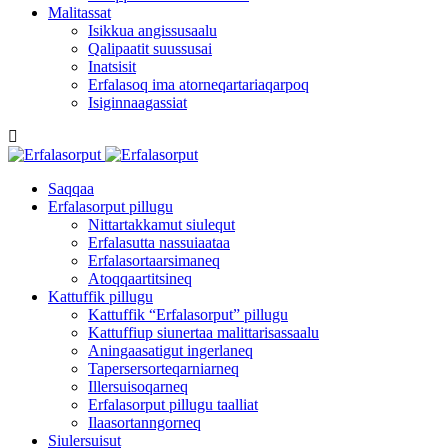
Malitassat
Isikkua angissusaalu
Qalipaatit suussusai
Inatsisit
Erfalasoq ima atorneqartariaqarpoq
Isiginnaagassiat
Saqqaa
Erfalasorput pillugu
Nittartakkamut siulequt
Erfalasutta nassuiaataa
Erfalasortaarsimaneq
Atoqqaartitsineq
Kattuffik pillugu
Kattuffik “Erfalasorput” pillugu
Kattuffiup siunertaa malittarisassaalu
Aningaasatigut ingerlaneq
Tapersersorteqarniarneq
Illersuisoqarneq
Erfalasorput pillugu taalliat
Ilaasortanngorneq
Siulersuisut