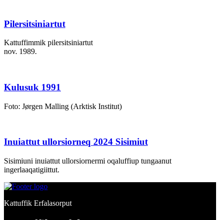
Pilersitsiniartut
Kattuffimmik pilersitsiniartut
nov. 1989.
Kulusuk 1991
Foto: Jørgen Malling (Arktisk Institut)
Inuiattut ullorsiorneq 2024 Sisimiut
Sisimiuni inuiattut ullorsiornermi oqaluffiup tungaanut
ingerlaaqatigiittut.
Kattuffik Erfalasorput