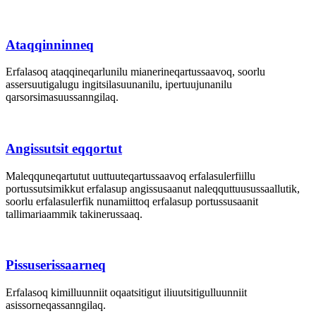
Ataqqinninneq
Erfalasoq ataqqineqarlunilu mianerineqartussaavoq, soorlu
assersuutigalugu ingitsilasuunanilu, ipertuujunanilu
qarsorsimasuussanngilaq.
Angissutsit eqqortut
Maleqquneqartutut uuttuuteqartussaavoq erfalasulerfiillu
portussutsimikkut erfalasup angissusaanut naleqquttuusussaallutik,
soorlu erfalasulerfik nunamiittoq erfalasup portussusaanit
tallimariaammik takinerussaaq.
Pissuserissaarneq
Erfalasoq kimilluunniit oqaatsitigut iliuutsitigulluunniit
asissorneqassanngilaq.