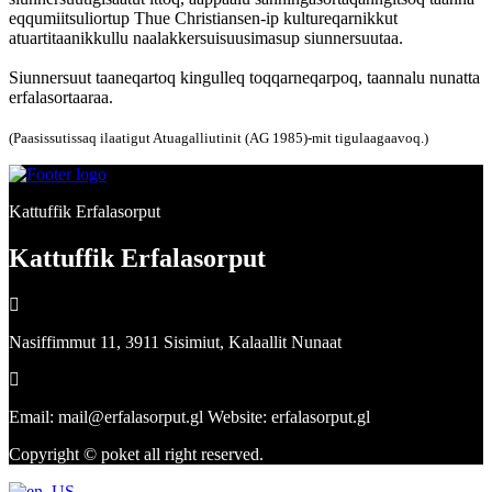
eqqumiitsuliortup Thue Christiansen-ip kultureqarnikkut
atuartitaanikkullu naalakkersuisuusimasup siunnersuutaa.
Siunnersuut taaneqartoq kingulleq toqqarneqarpoq, taannalu nunatta
erfalasortaaraa.
(Paasissutissaq ilaatigut Atuagalliutinit (AG 1985)-mit tigulaagaavoq.)
Kattuffik Erfalasorput
Kattuffik Erfalasorput
Nasiffimmut 11, 3911 Sisimiut, Kalaallit Nunaat
Email: mail@erfalasorput.gl Website: erfalasorput.gl
Copyright © poket all right reserved.