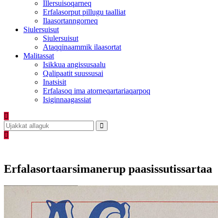
Illersuisoqarneq
Erfalasorput pillugu taalliat
Ilaasortanngorneq
Siulersuisut
Siulersuisut
Ataqqinaammik ilaasortat
Malitassat
Isikkua angissusaalu
Qalipaatit suussusai
Inatsisit
Erfalasoq ima atorneqartariaqarpoq
Isiginnaagassiat
Erfalasortaarsimanerup paasissutissartaa