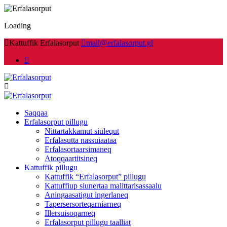
Loading
Kattuffik Erfalasorput
mail@erfalasorput.gl
Saqqaa
Erfalasorput pillugu
Nittartakkamut siulequt
Erfalasutta nassuiaataa
Erfalasortaarsimaneq
Atoqqaartitsineq
Kattuffik pillugu
Kattuffik “Erfalasorput” pillugu
Kattuffiup siunertaa malittarisassaalu
Aningaasatigut ingerlaneq
Tapersersorteqarniarneq
Illersuisoqarneq
Erfalasorput pillugu taalliat