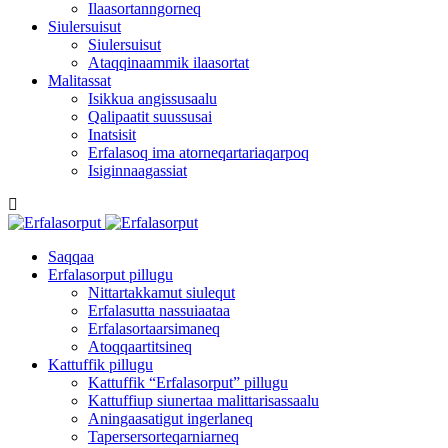
Ilaasortanngorneq
Siulersuisut
Siulersuisut
Ataqqinaammik ilaasortat
Malitassat
Isikkua angissusaalu
Qalipaatit suussusai
Inatsisit
Erfalasoq ima atorneqartariaqarpoq
Isiginnaagassiat
Saqqaa
Erfalasorput pillugu
Nittartakkamut siulequt
Erfalasutta nassuiaataa
Erfalasortaarsimaneq
Atoqqaartitsineq
Kattuffik pillugu
Kattuffik “Erfalasorput” pillugu
Kattuffiup siunertaa malittarisassaalu
Aningaasatigut ingerlaneq
Tapersersorteqarniarneq