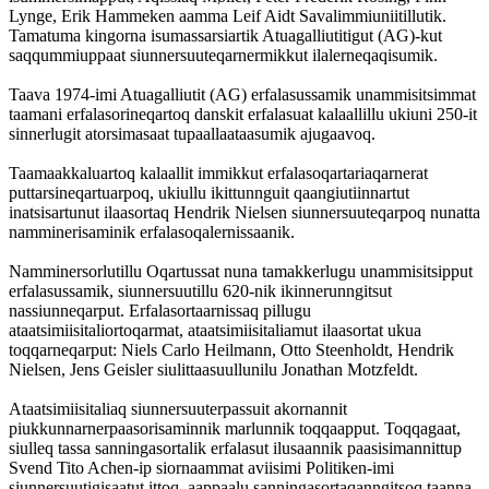
Lynge, Erik Hammeken aamma Leif Aidt Savalimmiuniitillutik.
Tamatuma kingorna isumassarsiartik Atuagalliutitigut (AG)-kut
saqqummiuppaat siunnersuuteqarnermikkut ilalerneqaqisumik.
Taava 1974-imi Atuagalliutit (AG) erfalasussamik unammisitsimmat
taamani erfalasorineqartoq danskit erfalasuat kalaallillu ukiuni 250-it
sinnerlugit atorsimasaat tupaallaataasumik ajugaavoq.
Taamaakkaluartoq kalaallit immikkut erfalasoqartariaqarnerat
puttarsineqartuarpoq, ukiullu ikittunnguit qaangiutiinnartut
inatsisartunut ilaasortaq Hendrik Nielsen siunnersuuteqarpoq nunatta
namminerisaminik erfalasoqalernissaanik.
Namminersorlutillu Oqartussat nuna tamakkerlugu unammisitsipput
erfalasussamik, siunnersuutillu 620-nik ikinnerunngitsut
nassiunneqarput. Erfalasortaarnissaq pillugu
ataatsimiisitaliortoqarmat, ataatsimiisitaliamut ilaasortat ukua
toqqarneqarput: Niels Carlo Heilmann, Otto Steenholdt, Hendrik
Nielsen, Jens Geisler siulittaasuullunilu Jonathan Motzfeldt.
Ataatsimiisitaliaq siunnersuuterpassuit akornannit
piukkunnarnerpaasorisaminnik marlunnik toqqaapput. Toqqagaat,
siulleq tassa sanningasortalik erfalasut ilusaannik paasisimannittup
Svend Tito Achen-ip siornaammat aviisimi Politiken-imi
siunnersuutigisaatut ittoq, aappaalu sanningasortaqanngitsoq taanna