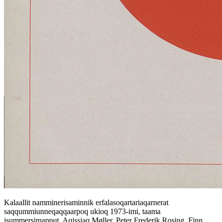
Kalaallit namminerisaminnik erfalasoqartariaqarnerat
saqqummiunneqaqqaarpoq ukioq 1973-imi, taama
isummersimapput, Aqissiaq Møller, Peter Frederik Rosing, Finn